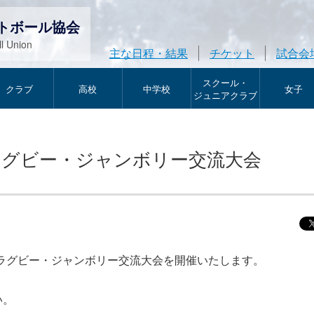
トボール協会
l Union
主な日程・結果
チケット
試合会
スクール・
クラブ
高校
中学校
女子
ジュニアクラブ
ミニラグビー・ジャンボリー交流大会
菅平ミニラグビー・ジャンボリー交流大会を開催いたします。
い。