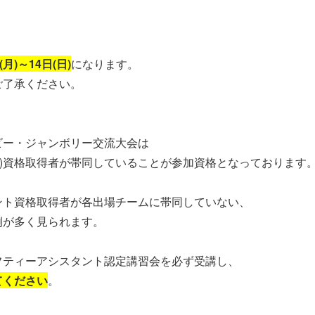
月)～14日(日)
になります。
ご了承ください。
ビー・ジャンボリー交流大会は
A)資格取得者が帯同していることが参加資格となっております
ント資格取得者が各出場チームに帯同していない、
例が多く見られます。
フティーアシスタント認定講習会を必ず受講し、
てください
。