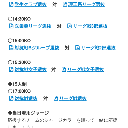
学生クラブ選抜
対
理工系リーグ選抜
〇14:30KO
医歯薬リーグ選抜
対
リーグ戦3部選抜
〇15:00KO
対抗戦Bグループ選抜
対
リーグ戦2部選抜
〇15:30KO
対抗戦女子選抜
対
リーグ戦女子選抜
◆15人制
〇17:00KO
対抗戦選抜
対
リーグ戦選抜
◆当日着用ジャージ
応援するチームのジャージカラーを纏って一緒に応援
しましょう！