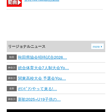
リージョナルニュース
more
秋田県協会招待試合2026…
秋田
総合体育大会7人制大会Yo…
神奈川
関東高校大会 予選会You…
神奈川
ｵﾘﾝﾋﾟｱﾝやって来る!…
長野
新歓2025×U19子供の…
神奈川