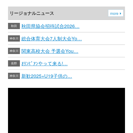
リージョナルニュース
more
秋田県協会招待試合2026…
秋田
総合体育大会7人制大会Yo…
神奈川
関東高校大会 予選会You…
神奈川
ｵﾘﾝﾋﾟｱﾝやって来る!…
長野
新歓2025×U19子供の…
神奈川