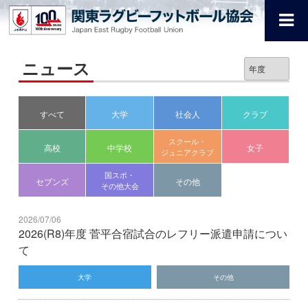
ニュース
すべて
大学
社会人
クラブ
スクール・
高校
中学校
女子
ジュニアクラブ
国スポ・
セブンズ
その他
その他大会
2026/07/06
2026(R8)年度 菅平合宿試合のレフリー派遣申請につい
て
大学
その他