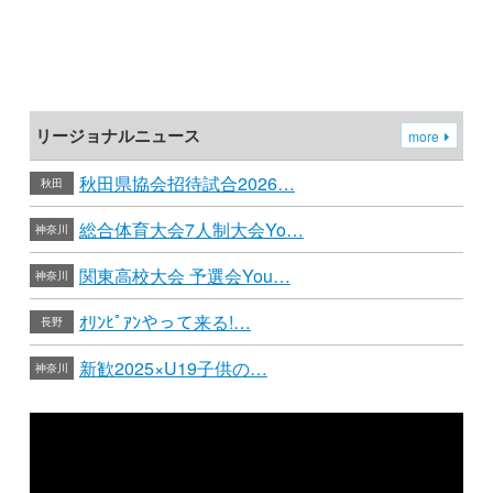
リージョナルニュース
more
秋田県協会招待試合2026…
秋田
総合体育大会7人制大会Yo…
神奈川
関東高校大会 予選会You…
神奈川
ｵﾘﾝﾋﾟｱﾝやって来る!…
長野
新歓2025×U19子供の…
神奈川