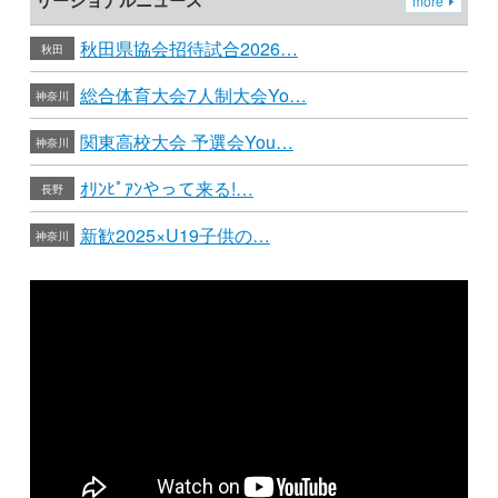
リージョナルニュース
more
秋田県協会招待試合2026…
秋田
総合体育大会7人制大会Yo…
神奈川
関東高校大会 予選会You…
神奈川
ｵﾘﾝﾋﾟｱﾝやって来る!…
長野
新歓2025×U19子供の…
神奈川