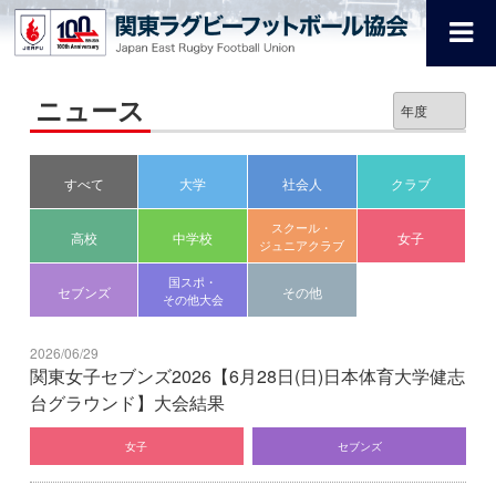
ニュース
すべて
大学
社会人
クラブ
スクール・
高校
中学校
女子
ジュニアクラブ
国スポ・
セブンズ
その他
その他大会
2026/06/29
関東女子セブンズ2026【6月28日(日)日本体育大学健志
台グラウンド】大会結果
女子
セブンズ