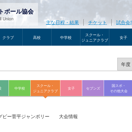
トボール協会
l Union
主な日程・結果
チケット
試合会
スクール・
クラブ
高校
中学校
女子
ジュニアクラブ
スクール・
国スポ・
校
中学校
女子
セブンズ
ジュニアクラブ
その他大会
ニアラグビー菅平ジャンボリー 大会情報