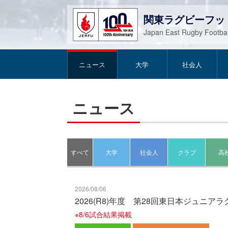
関東ラグビーフッ
Japan East Rugby Footbal
ニュース
大学
社会人
ニュース
すべて
大学
社会人
クラブ
高
2026/08/06
2026(R8)年度 第28回東日本ジュ
※8/6試合結果掲載