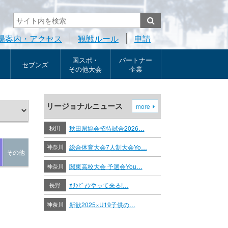
場案内・アクセス
観戦ルール
申請
国スポ・
パートナー
セブンズ
その他大会
企業
リージョナルニュース
more
秋田
秋田県協会招待試合2026…
神奈川
総合体育大会7人制大会Yo…
その他
神奈川
関東高校大会 予選会You…
長野
ｵﾘﾝﾋﾟｱﾝやって来る!…
神奈川
新歓2025×U19子供の…