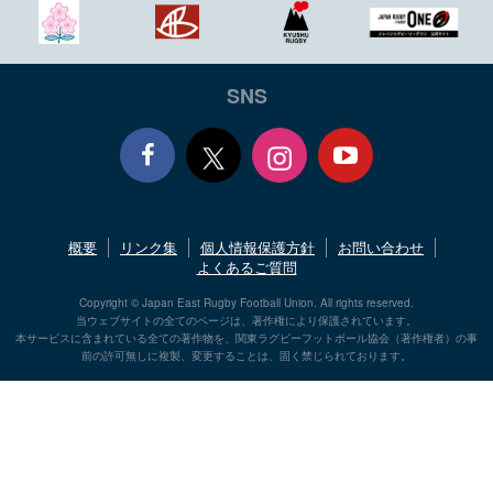
SNS
Face
Yout
概要
リンク集
個人情報保護方針
お問い合わせ
book
ube
よくあるご質問
Copyright © Japan East Rugby Football Union. All rights reserved.
当ウェブサイトの全てのページは、著作権により保護されています。
本サービスに含まれている全ての著作物を、関東ラグビーフットボール協会（著作権者）の事
前の許可無しに複製、変更することは、固く禁じられております。