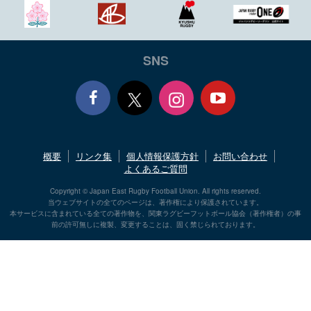
SNS
Face
Yout
概要
リンク集
個人情報保護方針
お問い合わせ
book
ube
よくあるご質問
Copyright © Japan East Rugby Football Union. All rights reserved.
当ウェブサイトの全てのページは、著作権により保護されています。
本サービスに含まれている全ての著作物を、関東ラグビーフットボール協会（著作権者）の事
前の許可無しに複製、変更することは、固く禁じられております。