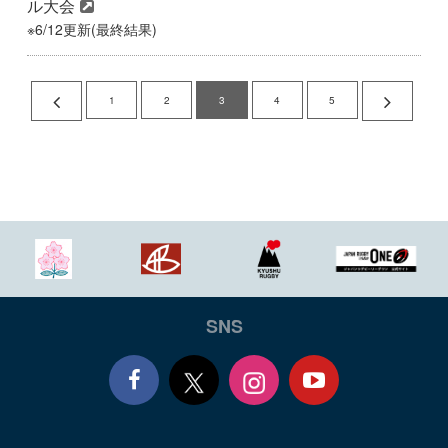
ル大会
※6/12更新(最終結果)
1
2
3
4
5
SNS
Face
Yout