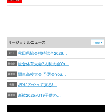
リージョナルニュース
more
秋田県協会招待試合2026…
秋田
総合体育大会7人制大会Yo…
神奈川
関東高校大会 予選会You…
神奈川
ｵﾘﾝﾋﾟｱﾝやって来る!…
長野
新歓2025×U19子供の…
神奈川