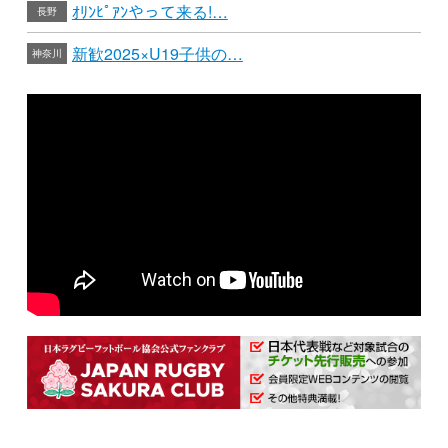
ｵﾘﾝﾋﾟｱﾝやって来る!…
長野
新歓2025×U19子供の…
神奈川