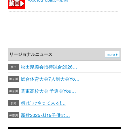
公式YouTube試合動画
リージョナルニュース
more
秋田県協会招待試合2026…
秋田
総合体育大会7人制大会Yo…
神奈川
関東高校大会 予選会You…
神奈川
ｵﾘﾝﾋﾟｱﾝやって来る!…
長野
新歓2025×U19子供の…
神奈川