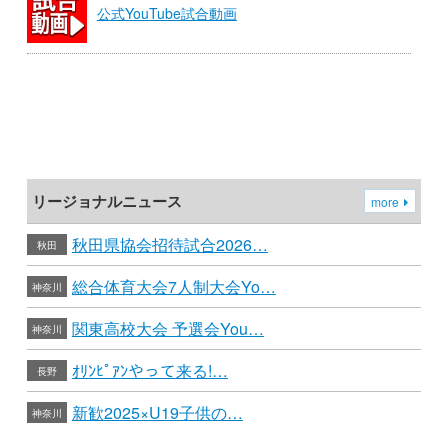
公式YouTube試合動画
リージョナルニュース
more
秋田県協会招待試合2026…
秋田
総合体育大会7人制大会Yo…
神奈川
関東高校大会 予選会You…
神奈川
ｵﾘﾝﾋﾟｱﾝやって来る!…
長野
新歓2025×U19子供の…
神奈川