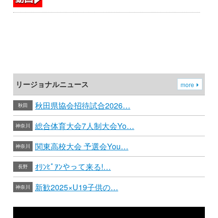
リージョナルニュース
more
秋田県協会招待試合2026…
秋田
総合体育大会7人制大会Yo…
神奈川
関東高校大会 予選会You…
神奈川
ｵﾘﾝﾋﾟｱﾝやって来る!…
長野
新歓2025×U19子供の…
神奈川