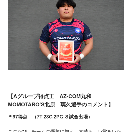
【Aグループ得点王 AZ-COM丸和
MOMOTARO’S北原 璃久選手のコメント】
＊97得点 （7T 28G 2PG ８試合出場）
このたび、チームの優勝に加え、素晴らしい賞をいた