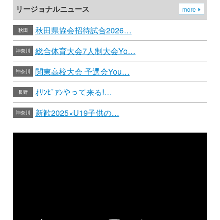
リージョナルニュース
more
秋田県協会招待試合2026…
秋田
総合体育大会7人制大会Yo…
神奈川
関東高校大会 予選会You…
神奈川
ｵﾘﾝﾋﾟｱﾝやって来る!…
長野
新歓2025×U19子供の…
神奈川