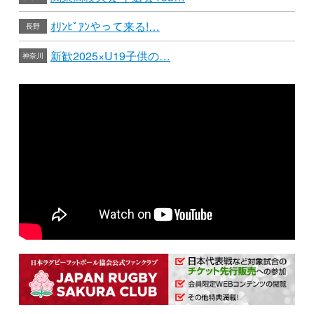
ｵﾘﾝﾋﾟｱﾝやって来る!…
長野
新歓2025×U19子供の…
神奈川