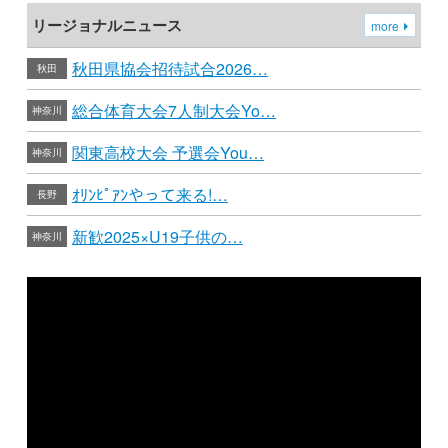
リージョナルニュース
more
秋田県協会招待試合2026…
秋田
総合体育大会7人制大会Yo…
神奈川
関東高校大会 予選会You…
神奈川
ｵﾘﾝﾋﾟｱﾝやって来る!…
長野
新歓2025×U19子供の…
神奈川