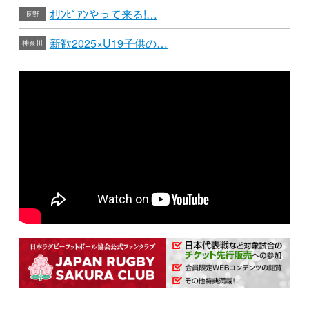
ｵﾘﾝﾋﾟｱﾝやって来る!…
長野
新歓2025×U19子供の…
神奈川