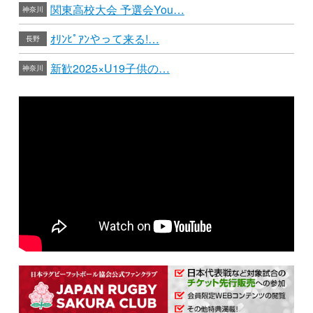
関東高校大会 予選会You…
神奈川
ｵﾘﾝﾋﾟｱﾝやって来る!…
長野
新歓2025×U19子供の…
神奈川