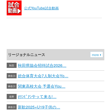
公式YouTube試合動画
リージョナルニュース
more
秋田県協会招待試合2026…
秋田
総合体育大会7人制大会Yo…
神奈川
関東高校大会 予選会You…
神奈川
ｵﾘﾝﾋﾟｱﾝやって来る!…
長野
新歓2025×U19子供の…
神奈川