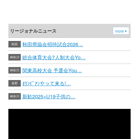
リージョナルニュース
more
秋田県協会招待試合2026…
秋田
総合体育大会7人制大会Yo…
神奈川
関東高校大会 予選会You…
神奈川
ｵﾘﾝﾋﾟｱﾝやって来る!…
長野
新歓2025×U19子供の…
神奈川