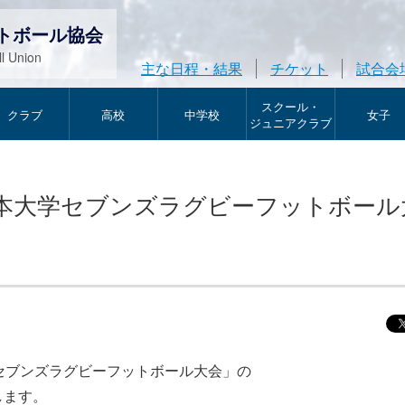
トボール協会
l Union
主な日程・結果
チケット
試合会
スクール・
クラブ
高校
中学校
女子
ジュニアクラブ
回 東日本大学セブンズラグビーフットボー
セブンズラグビーフットボール大会」の
します。