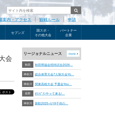
場案内・アクセス
観戦ルール
申請
国スポ・
パートナー
セブンズ
その他大会
企業
リージョナルニュース
more
ル大会
秋田
秋田県協会招待試合2026…
神奈川
総合体育大会7人制大会Yo…
神奈川
関東高校大会 予選会You…
長野
ｵﾘﾝﾋﾟｱﾝやって来る!…
神奈川
新歓2025×U19子供の…