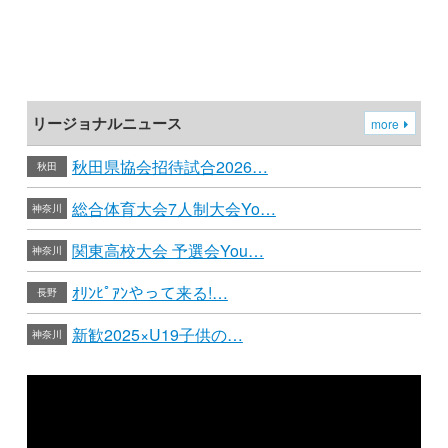
リージョナルニュース
more
秋田県協会招待試合2026…
秋田
総合体育大会7人制大会Yo…
神奈川
関東高校大会 予選会You…
神奈川
ｵﾘﾝﾋﾟｱﾝやって来る!…
長野
新歓2025×U19子供の…
神奈川