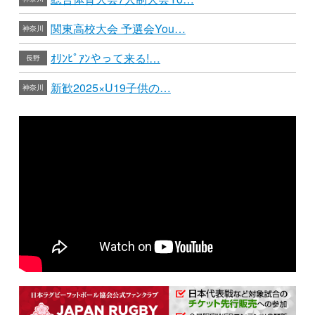
関東高校大会 予選会You…
神奈川
ｵﾘﾝﾋﾟｱﾝやって来る!…
長野
新歓2025×U19子供の…
神奈川