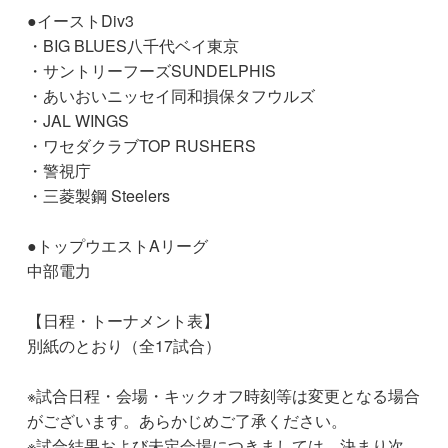
●イーストDiv3
・BIG BLUES八千代ベイ東京
・サントリーフーズSUNDELPHIS
・あいおいニッセイ同和損保タフウルズ
・JAL WINGS
・ワセダクラブTOP RUSHERS
・警視庁
・三菱製鋼 Steelers
●トップウエストAリーグ
中部電力
【日程・トーナメント表】
別紙のとおり（全17試合）
※試合日程・会場・キックオフ時刻等は変更となる場合
がございます。あらかじめご了承ください。
※試合結果および未定会場につきましては、決まり次