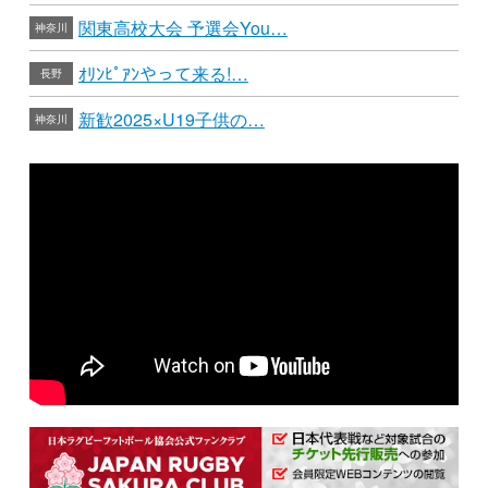
関東高校大会 予選会You…
神奈川
ｵﾘﾝﾋﾟｱﾝやって来る!…
長野
新歓2025×U19子供の…
神奈川