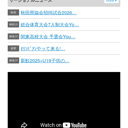
more
秋田県協会招待試合2026…
秋田
総合体育大会7人制大会Yo…
神奈川
関東高校大会 予選会You…
神奈川
ｵﾘﾝﾋﾟｱﾝやって来る!…
長野
新歓2025×U19子供の…
神奈川