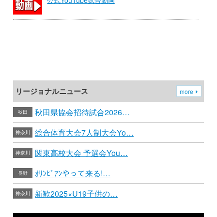
リージョナルニュース
more
秋田県協会招待試合2026…
秋田
総合体育大会7人制大会Yo…
神奈川
関東高校大会 予選会You…
神奈川
ｵﾘﾝﾋﾟｱﾝやって来る!…
長野
新歓2025×U19子供の…
神奈川