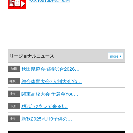
リージョナルニュース
more
秋田県協会招待試合2026…
秋田
総合体育大会7人制大会Yo…
神奈川
関東高校大会 予選会You…
神奈川
ｵﾘﾝﾋﾟｱﾝやって来る!…
長野
新歓2025×U19子供の…
神奈川