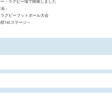
カー・ラグビー場で開催しました
大会」
学生ラグビーフットボール大会
部1st.ステージ～