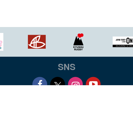
SNS
Fac
You
要
リンク集
個人情報保護方針
お問い合わせ
よくあるご
ebo
tub
by Football Union. All rights reserved.
当ウェブサイトの全てのページは、著作
ok
e
物を、関東ラグビーフットボール協会（著作権者）の事前の許可無しに複製、変更