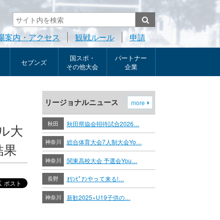
場案内・アクセス
観戦ルール
申請
国スポ・
パートナー
セブンズ
その他大会
企業
リージョナルニュース
more
秋田
秋田県協会招待試合2026…
ール大
神奈川
総合体育大会7人制大会Yo…
結果
神奈川
関東高校大会 予選会You…
長野
ｵﾘﾝﾋﾟｱﾝやって来る!…
神奈川
新歓2025×U19子供の…