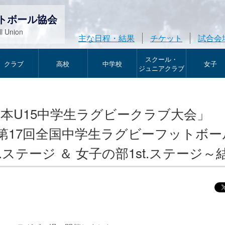
トボール協会
l Union
主な日程・結果
チケット
試合会
スクール・
クラブ
高校
中学校
女子
ジュニアクラブ
回東日本U15中学生ラグビークラブ大会」
6 第17回全国中学生ラグビーフットボ
.ステージ ＆ 女子の部1st.ステージ～