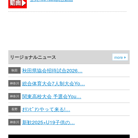
リージョナルニュース
more
秋田県協会招待試合2026…
秋田
総合体育大会7人制大会Yo…
神奈川
関東高校大会 予選会You…
神奈川
ｵﾘﾝﾋﾟｱﾝやって来る!…
長野
新歓2025×U19子供の…
神奈川