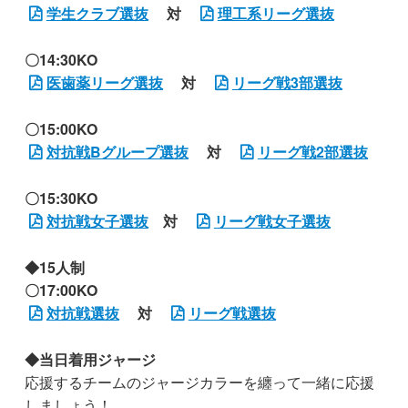
学生クラブ選抜
対
理工系リーグ選抜
〇14:30KO
医歯薬リーグ選抜
対
リーグ戦3部選抜
〇15:00KO
対抗戦Bグループ選抜
対
リーグ戦2部選抜
〇15:30KO
対抗戦女子選抜
対
リーグ戦女子選抜
◆15人制
〇17:00KO
対抗戦選抜
対
リーグ戦選抜
◆当日着用ジャージ
応援するチームのジャージカラーを纏って一緒に応援
しましょう！