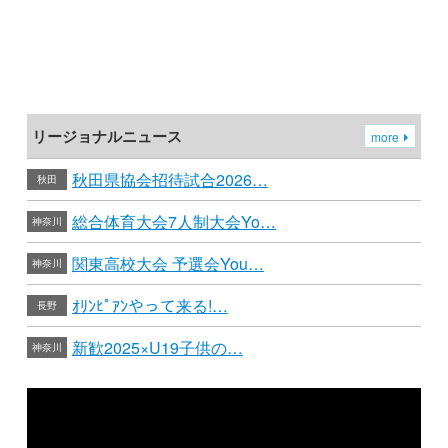
リージョナルニュース
more
秋田県協会招待試合2026…
秋田
総合体育大会7人制大会Yo…
神奈川
関東高校大会 予選会You…
神奈川
ｵﾘﾝﾋﾟｱﾝやって来る!…
長野
新歓2025×U19子供の…
神奈川