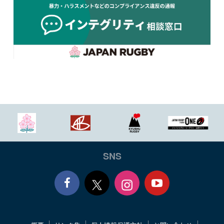
SNS
Face
Yout