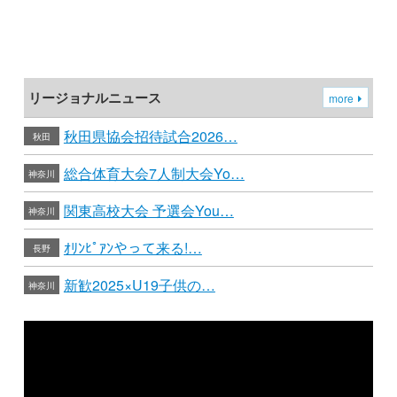
リージョナルニュース
more
秋田県協会招待試合2026…
秋田
総合体育大会7人制大会Yo…
神奈川
関東高校大会 予選会You…
神奈川
ｵﾘﾝﾋﾟｱﾝやって来る!…
長野
新歓2025×U19子供の…
神奈川