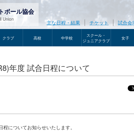
トボール協会
l Union
主な日程・結果
チケット
試合会
スクール・
クラブ
高校
中学校
女子
ジュニアクラブ
R8)年度 試合日程について
試合日程についてお知らせいたします。