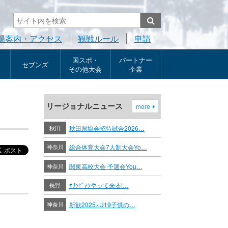
場案内・アクセス
観戦ルール
申請
国スポ・
パートナー
セブンズ
その他大会
企業
リージョナルニュース
more
秋田
秋田県協会招待試合2026…
神奈川
総合体育大会7人制大会Yo…
神奈川
関東高校大会 予選会You…
長野
ｵﾘﾝﾋﾟｱﾝやって来る!…
神奈川
新歓2025×U19子供の…