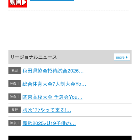
リージョナルニュース
more
秋田県協会招待試合2026…
秋田
総合体育大会7人制大会Yo…
神奈川
関東高校大会 予選会You…
神奈川
ｵﾘﾝﾋﾟｱﾝやって来る!…
長野
新歓2025×U19子供の…
神奈川