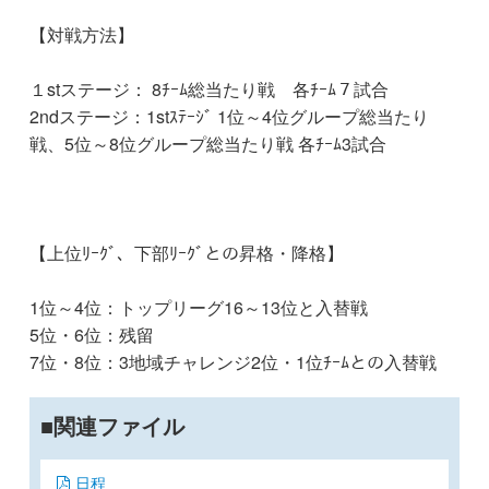
【対戦方法】
１stステージ： 8ﾁｰﾑ総当たり戦 各ﾁｰﾑ７試合
2ndステージ：1stｽﾃｰｼﾞ 1位～4位グループ総当たり
戦、5位～8位グループ総当たり戦 各ﾁｰﾑ3試合
【上位ﾘｰｸﾞ、下部ﾘｰｸﾞとの昇格・降格】
1位～4位：トップリーグ16～13位と入替戦
5位・6位：残留
7位・8位：3地域チャレンジ2位・1位ﾁｰﾑとの入替戦
関連ファイル
日程