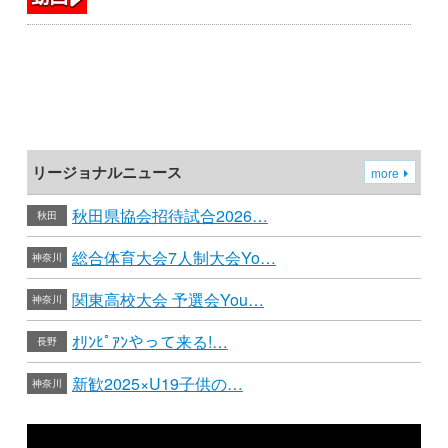
リージョナルニュース
more
秋田県協会招待試合2026…
秋田
総合体育大会7人制大会Yo…
神奈川
関東高校大会 予選会You…
神奈川
ｵﾘﾝﾋﾟｱﾝやって来る!…
長野
新歓2025×U19子供の…
神奈川