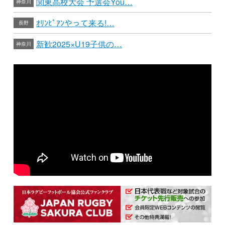
関東高校大会 予選会You…
神奈川
ｵﾘﾝﾋﾟｱﾝやって来る!…
長野
新歓2025×U19子供の…
神奈川