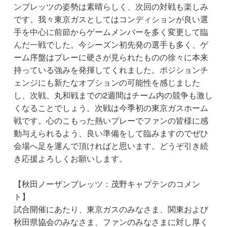
ンブレッツの姿勢は素晴らしく、次回の対戦も楽しみ
です。我々東京ガスとしてはコンディションが良い選
手を中心に前節からゲームメンバーを多く変更して臨
んだ一戦でした。今シーズン初先発の選手も多く、ゲ
ーム序盤はプレーに硬さが見られたものの徐々に本来
持っている強みを発揮してくれました。ポジションチ
ェンジにも新たなオプションの可能性を感じました
し、次戦、丸和戦までの2週間はチーム内の競争も激し
くなることでしょう。次戦は今季初の東京ガスホーム
戦です。心のこもった熱いプレーでファンの皆様に感
動与えられるよう、良い準備をして臨みますのでぜひ
会場へ足を運んで頂ければと思います。どうぞ引き続
き応援よろしくお願いします。
【秋田ノーザンブレッツ：茂野キャプテンのコメン
ト】
試合開催にあたり、東京ガスのみなさま、関東および
秋田県協会のみなさま、ファンのみなさまに対し厚く