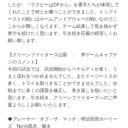
したが、『ラグビーはDFから』を選手たちが体現して
くれたことで何とか勝つことができました。トップイ
ーストの戦いはホームアンドアウェーの戦いなのでこ
こからが難しくなります。チーム結束して気を抜かず
努力を続けたく思います。引き続き応援の程宜しくお
願い致します。
【クリーンファイターズ山梨 ： 李ゲームキャプテ
ンのコメント】
今回の試合では、試合開始からペナルティが多く、う
まく流れをつかめませんでした。またイージーミスが
多く、トライを取りきることができませんでした。次
戦までに多くの課題を修正し、巻き返しを狙いたいと
思います。引き続き、クリーンファイターズへのご声
援よろしくお願いいたします。
◆プレーヤー・オブ・ザ・マッチ：明治安田ホーリー
ズ No10髙木 陽太