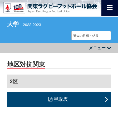
大学
2022-2023
メニュー
地区対抗関東
2区
星取表