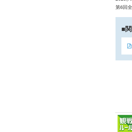
第6回
関