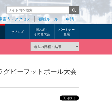
場案内・アクセス
観戦ルール
申請
国スポ・
パートナー
セブンズ
その他大会
企業
ブンズラグビーフットボール大会