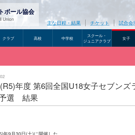
トボール協会
l Union
主な日程・結果
チケット
試合会
スクール・
クラブ
高校
中学校
女子
ジュニアクラブ
/02
23(R5)年度 第6回全国U18女子セ
予選 結果
(R5)年9月30日(土)に開催した