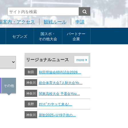
場案内・アクセス
観戦ルール
申請
国スポ・
パートナー
セブンズ
その他大会
企業
リージョナルニュース
more
秋田
秋田県協会招待試合2026…
神奈川
総合体育大会7人制大会Yo…
その他
神奈川
関東高校大会 予選会You…
長野
ｵﾘﾝﾋﾟｱﾝやって来る!…
神奈川
新歓2025×U19子供の…