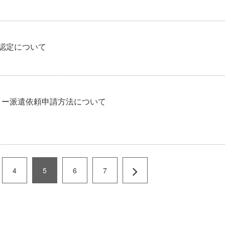
の認定について
リー派遣依頼申請方法について
4
5
6
7