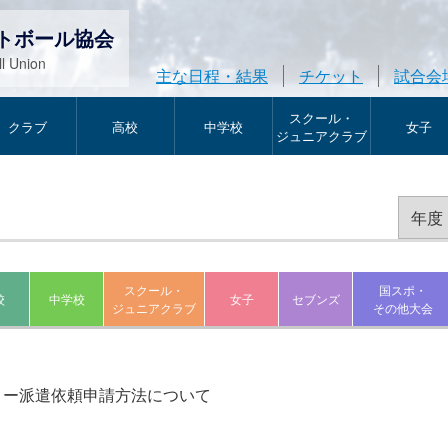
トボール協会
l Union
主な日程・結果
チケット
試合会
スクール・
クラブ
高校
中学校
女子
ジュニアクラブ
スクール・
国スポ・
校
中学校
女子
セブンズ
ジュニアクラブ
その他大会
リー派遣依頼申請方法について