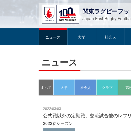
関東ラグビーフッ
Japan East Rugby Footbal
ニュース
大学
社会人
ニュース
すべて
大学
社会人
クラブ
高
2022/03/03
公式戦以外の定期戦、交流試合他のレフ
2022春シーズン