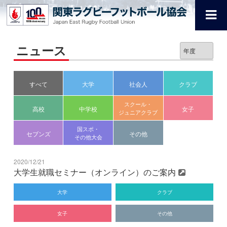
ニュース
すべて
大学
社会人
クラブ
スクール・
高校
中学校
女子
ジュニアクラブ
国スポ・
セブンズ
その他
その他大会
2020/12/21
大学生就職セミナー（オンライン）のご案内
大学
クラブ
女子
その他