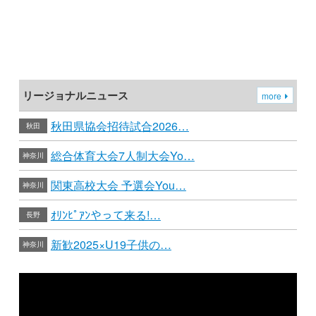
リージョナルニュース
more
秋田県協会招待試合2026…
秋田
総合体育大会7人制大会Yo…
神奈川
関東高校大会 予選会You…
神奈川
ｵﾘﾝﾋﾟｱﾝやって来る!…
長野
新歓2025×U19子供の…
神奈川