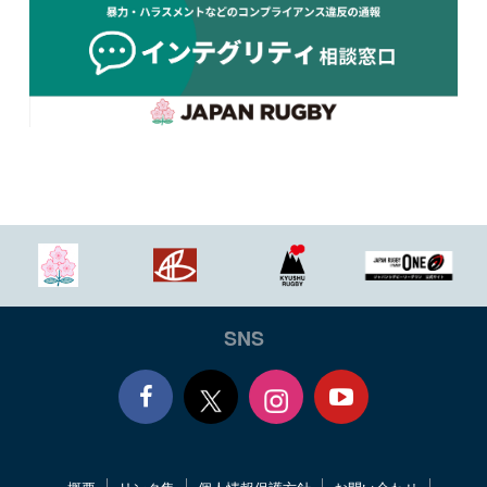
SNS
Face
Yout