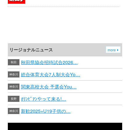
リージョナルニュース
more
秋田県協会招待試合2026…
秋田
総合体育大会7人制大会Yo…
神奈川
関東高校大会 予選会You…
神奈川
ｵﾘﾝﾋﾟｱﾝやって来る!…
長野
新歓2025×U19子供の…
神奈川