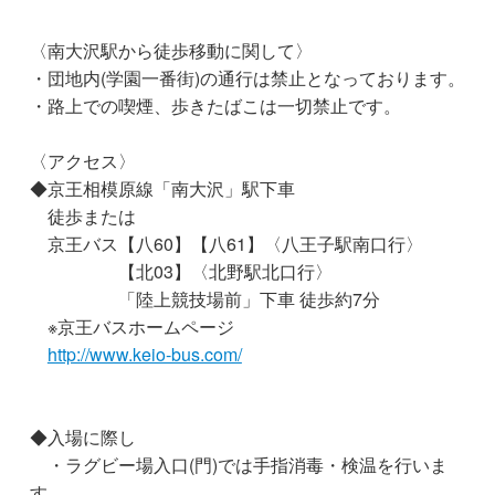
〈南大沢駅から徒歩移動に関して〉
・団地内(学園一番街)の通行は禁止となっております。
・路上での喫煙、歩きたばこは一切禁止です。
〈アクセス〉
◆京王相模原線「南大沢」駅下車
徒歩または
京王バス【八60】【八61】〈八王子駅南口行〉
【北03】〈北野駅北口行〉
「陸上競技場前」下車 徒歩約7分
※京王バスホームページ
http://www.keio-bus.com/
◆入場に際し
・ラグビー場入口(門)では手指消毒・検温を行いま
す。