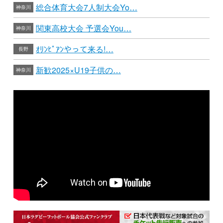
総合体育大会7人制大会Yo…
神奈川
関東高校大会 予選会You…
神奈川
ｵﾘﾝﾋﾟｱﾝやって来る!…
長野
新歓2025×U19子供の…
神奈川