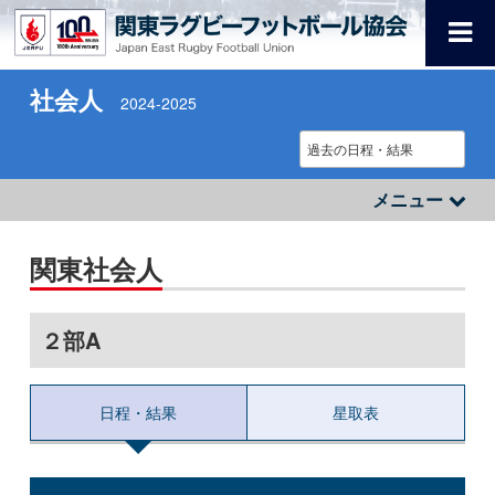
社会人
2024-2025
メニュー
関東社会人
２部A
日程・結果
星取表