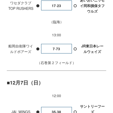
ワセダクラブ
17
-
23
イ同和損保タフ
TOP RUSHERS
ウルズ
臨海
13:00
船岡自衛隊ワイ
JR東日本レー
7
-
73
ルドボアーズ
ルウェイズ
石巻第２フィールド
12月7日（日）
12:00
サントリーフー
JAL WINGS
35
-
38
ズ