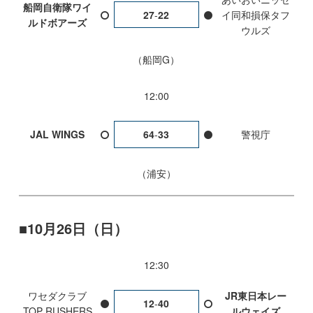
船岡自衛隊ワイ
27
-
22
イ同和損保タフ
ルドボアーズ
ウルズ
船岡G
12:00
JAL WINGS
64
-
33
警視庁
浦安
10月26日（日）
12:30
ワセダクラブ
JR東日本レー
12
-
40
TOP RUSHERS
ルウェイズ