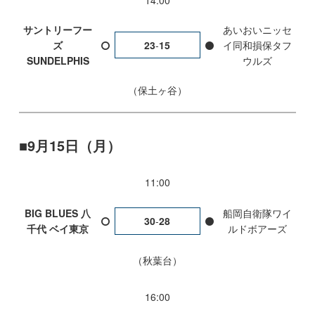
14:00
サントリーフー
あいおいニッセ
ズ
23
-
15
イ同和損保タフ
SUNDELPHIS
ウルズ
保土ヶ谷
9月15日（月）
11:00
BIG BLUES 八
船岡自衛隊ワイ
30
-
28
千代 ベイ東京
ルドボアーズ
秋葉台
16:00