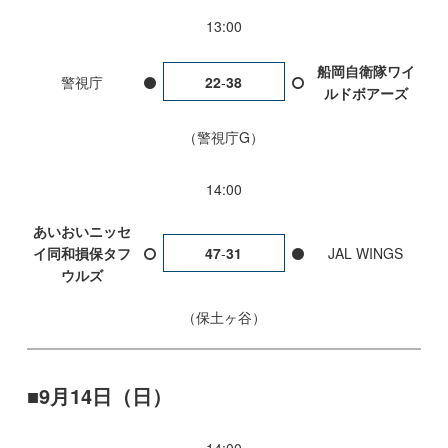
13:00
船岡自衛隊ワイ
警視庁
22
-
38
ルドボアーズ
警視庁G
14:00
あいおいニッセ
イ同和損保タフ
47
-
31
JAL WINGS
ウルズ
保土ヶ谷
9月14日（日）