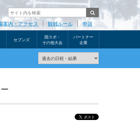
場案内・アクセス
観戦ルール
申請
国スポ・
パートナー
セブンズ
その他大会
企業
ヤー