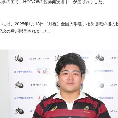
大学の主将、HO/NO8の佐藤健次選手 が選ばれました。
手には、2025年1月13日（月祝）全国大学選手権決勝戦の後
記念の盾が贈呈されました。