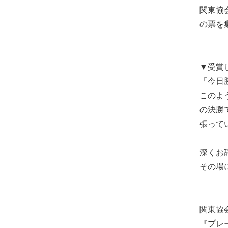
関東協
の票を
▼受賞
「今日
このよ
の決勝
張って
深くお
その場
関東協
『プレ