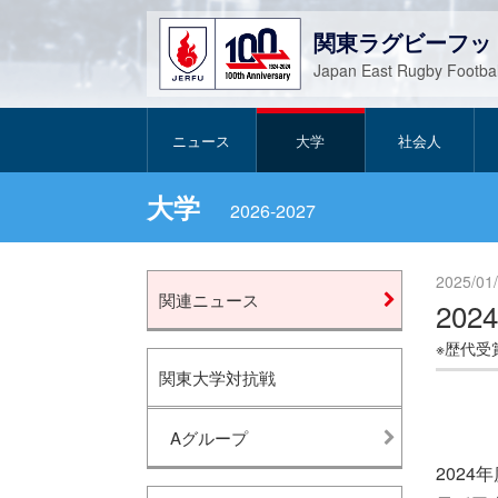
関東ラグビーフッ
Japan East Rugby Footbal
ニュース
大学
社会人
大学
2026-2027
2025/01
関連ニュース
20
※歴代受
関東大学対抗戦
Aグループ
202