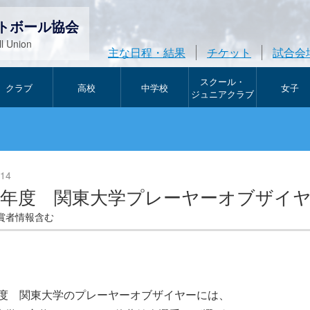
トボール協会
l Union
主な日程・結果
チケット
試合会
スクール・
クラブ
高校
中学校
女子
ジュニアクラブ
/14
24年度 関東大学プレーヤーオブザイ
賞者情報含む
4年度 関東大学のプレーヤーオブザイヤーには、