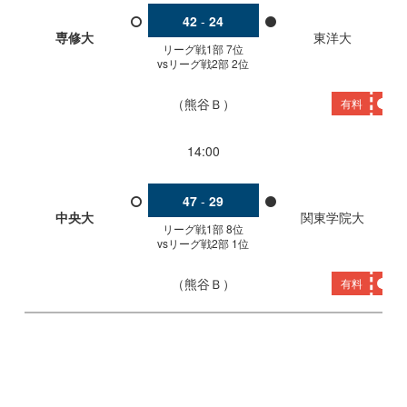
42
-
24
専修大
東洋大
リーグ戦1部 7位
vsリーグ戦2部 2位
熊谷Ｂ
有料
14:00
47
-
29
中央大
関東学院大
リーグ戦1部 8位
vsリーグ戦2部 1位
熊谷Ｂ
有料