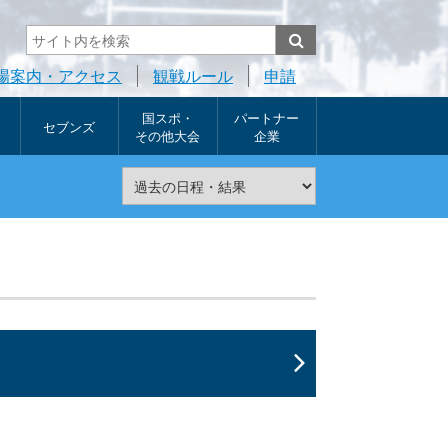
場案内・アクセス
観戦ルール
申請
国スポ・
パートナー
セブンズ
その他大会
企業