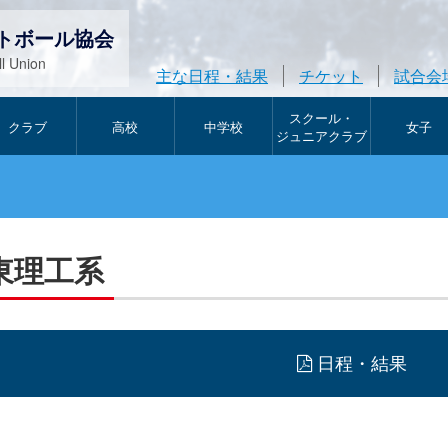
トボール協会
l Union
主な日程・結果
チケット
試合会
スクール・
クラブ
高校
中学校
女子
ジュニアクラブ
東理工系
日程・結果