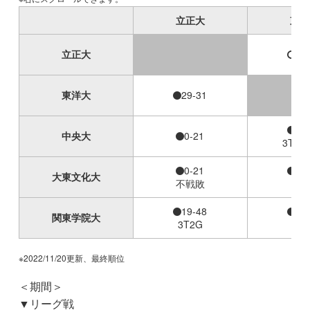
立正大
東洋
立正大
31
東洋大
29-31
22
中央大
0-21
3T2G
0-21
28
大東文化大
不戦敗
4T
19-48
33
関東学院大
3T2G
5T
※2022/11/20更新、最終順位
＜期間＞
▼リーグ戦