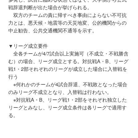
戦辞退判断が出た場合が挙げられる。
双方のチームの責に帰すべき事由によらない不可抗
力とは、悪天候・地震等の天災地変、公的機関からの
中止勧告、公共交通機関不通等を示す。
▼リーグ成立要件
全各チームが4/7試合以上実施可（不成立・不戦勝含
む）の場合、リーグ成立とする。対抗戦A・B、リーグ
戦1・2部それぞれのリーグが成立した場合に入替戦を
行う
※何れかのチームが4試合辞退、不戦敗となった場合
のみリーグ不成立となり、入替戦は行わない。
※対抗戦A・B、リーグ戦1・2部をそれぞれ独立した
リーグとみなし、リーグ成立条件は各リーグで適用す
る。