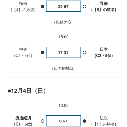
拓殖
専修
29
-
67
(【4】の敗者)
(【5】の勝者)
拓殖大G
15:00
中央
日本
17
-
33
(C2・4位)
(C2・5位)
日大稲城G
12月4日（日）
13:00
流通経済
法政
60
-
7
(C1・5位)
(【1】の勝者)