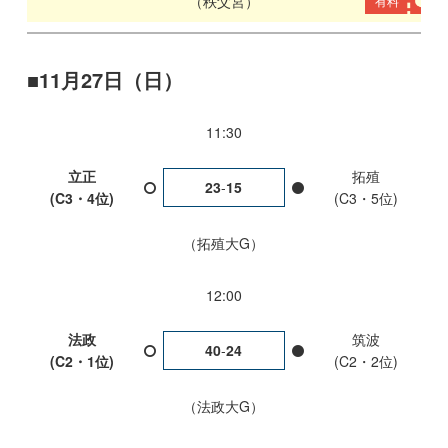
秩父宮
有料
11月27日（日）
11:30
立正
拓殖
23
-
15
(C3・4位)
(C3・5位)
拓殖大G
12:00
法政
筑波
40
-
24
(C2・1位)
(C2・2位)
法政大G