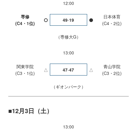
12:00
専修
日本体育
49
-
19
(C4・1位)
(C4・2位)
専修大G
13:00
関東学院
青山学院
△
47
-
47
△
(C3・1位)
(C3・2位)
ギオンパーク
12月3日（土）
13:00