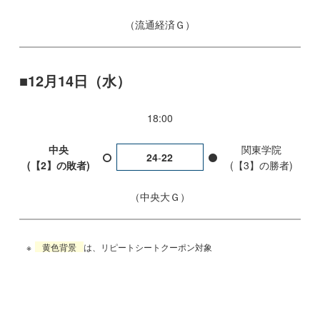
流通経済Ｇ
12月14日（水）
18:00
中央
関東学院
24
-
22
(【2】の敗者)
(【3】の勝者)
中央大Ｇ
黄色背景
は、リピートシートクーポン対象